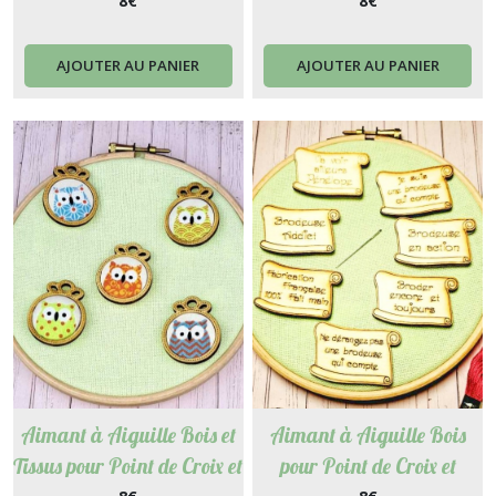
Broderie, Canevas,
Broderie - Chouette série 2
8
€
8
€
Couture - Dés de collection
AJOUTER AU PANIER
AJOUTER AU PANIER
Aimant à Aiguille Bois et
Aimant à Aiguille Bois
Tissus pour Point de Croix et
pour Point de Croix et