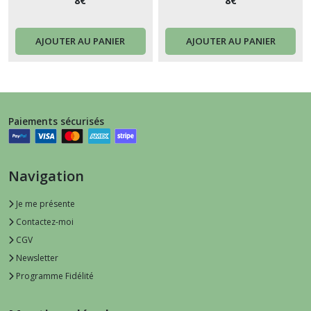
Broderie - Chouette série 1
Broderie - Message
8
€
8
€
Parchemin
AJOUTER AU PANIER
AJOUTER AU PANIER
Paiements sécurisés
Navigation
Je me présente
Contactez-moi
CGV
Newsletter
Programme Fidélité