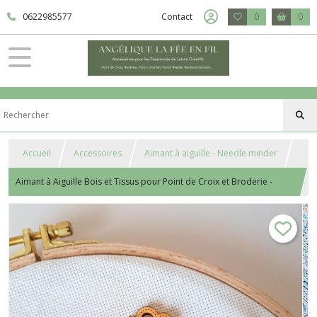
0622985577
Contact
0
0
Accueil
Accessoires
Aimant à aiguille - Needle minder
Aimant à Aiguille Bois et Tissus pour Point de Croix et Broderie -
Lucie