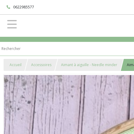
0622985577
Accueil
Accessoires
Aimant à aiguille - Needle minder
Aima