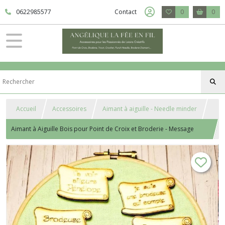
0622985577
Contact
0
0
Accueil
Accessoires
Aimant à aiguille - Needle minder
Aimant à Aiguille Bois pour Point de Croix et Broderie - Message
Parchemin