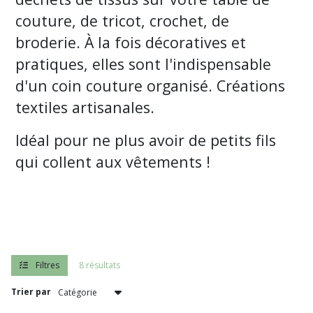
Fils
-
couture, de tricot, crochet, de
Rangement
broderie. À la fois décoratives et
Atelier
(8)
pratiques, elles sont l'indispensable
d'un coin couture organisé. Créations
Cartonnettes
textiles artisanales.
-
Organisateur
de
Idéal pour ne plus avoir de petits fils
fils
(3)
qui collent aux vêtements !
Bijoux
de
ciseaux
(1)
Filtres
8 résultats
Afficher
Trier par
les