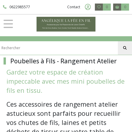
Fermer
0622985577
Contact
0
0
FILTRES
Tous
les
produits
Accessoires
Poubelles à Fils - Rangement Atelier
Gardez votre espace de création
Aimant
à
impeccable avec mes mini poubelles de
aiguille
fils en tissu.
-
Needle
minder
Ces accessoires de rangement atelier
(10)
astucieux sont parfaits pour recueillir
vos chutes de fils, laines et petits
Poubelles
à
déchets de tissus sur votre table de