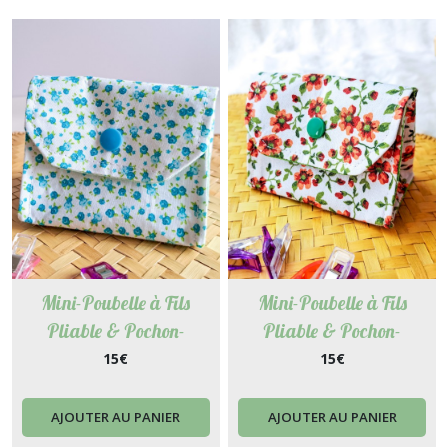
résultats
Mini-Poubelle à Fils
Mini-Poubelle à Fils
Pliable & Pochon-
Pliable & Pochon-
Accessoire 2 en 1 pour
Accessoire 2 en 1 pour
15
€
15
€
Couture, Broderie, Tricot -
Couture, Broderie, Tricot -
Myosotis
Tissus Fleuri Blanc et
AJOUTER AU PANIER
AJOUTER AU PANIER
Rouge