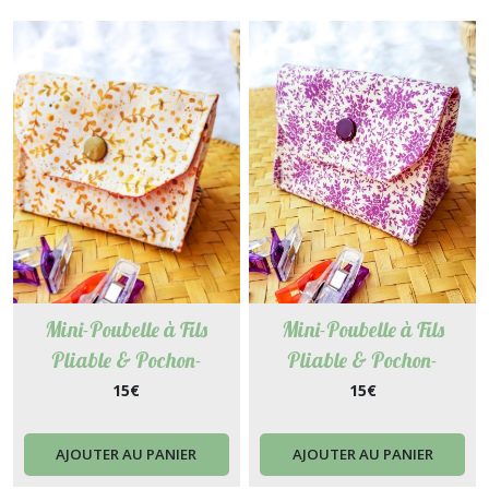
Mini-Poubelle à Fils
Mini-Poubelle à Fils
Pliable & Pochon-
Pliable & Pochon-
Accessoire 2 en 1 pour
Accessoire 2 en 1 pour
15
€
15
€
Couture, Broderie, Tricot -
Couture, Broderie, Tricot -
Chloé
Samba
AJOUTER AU PANIER
AJOUTER AU PANIER