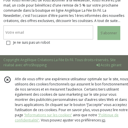
Pour vous remerciez de vous abonner à la Newsletter, vous recevrez par
mail, un code pour bénéficiez d'une remise de 5 % sur votre prochaine
commande dans la boutique en ligne Angélique La Fée En Fil. La
Newsletter, c'est l'occasion d'être parmi les 1ères informées des nouvelles
créations, des offres exclusives, découvrir les coulisses. A tout de suite...
S'abonner
Je ne suis pas un robot
Copyright Angélique Créations La Fée En Fil. Tous droits réservés. Site
réalisé avec
eProShopping
Accès gérant
Afin de vous offrir une expérience utilisateur optimale sur le site, nous
utilisons des cookies fonctionnels qui assurent le bon fonctionnement
de nos services et en mesurent l’audience. Certains tiers utilisent
également des cookies de suivi marketing sur le site pour vous
montrer des publicités personnalisées sur d’autres sites Web et dans
leurs applications. En cliquant sur le bouton “J’accepte” vous acceptez
l’utilisation de ces cookies. Pour en savoir plus, vous pouvez lire notre
page
“Informations sur les cookies”
ainsi que notre
“Politique de
confidentialité“
. Vous pouvez ajuster vos préférences
ici
.