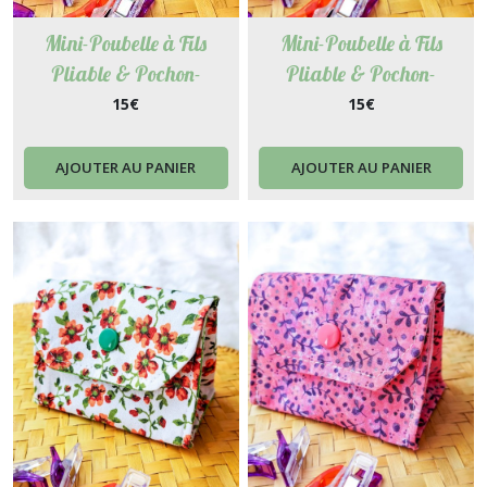
Mini-Poubelle à Fils
Mini-Poubelle à Fils
Pliable & Pochon-
Pliable & Pochon-
Accessoire 2 en 1 pour
Accessoire 2 en 1 pour
15
€
15
€
Couture, Broderie, Tricot -
Couture, Broderie, Tricot -
Trèfle chanceux
Chloé
AJOUTER AU PANIER
AJOUTER AU PANIER