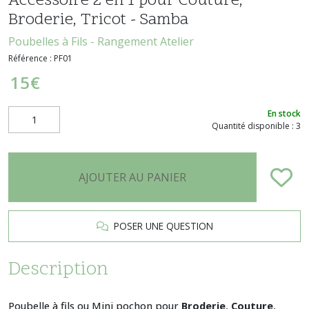
Accessoire 2 en 1 pour Couture,
Broderie, Tricot - Samba
Poubelles à Fils - Rangement Atelier
Référence :
PF01
15
€
En stock
Quantité disponible : 3
AJOUTER AU PANIER
POSER UNE QUESTION
Description
Poubelle à fils ou Mini pochon pour
Broderie
,
Couture
,