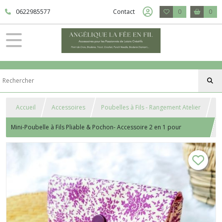
0622985577
Contact
0
0
Accueil
Accessoires
Poubelles à Fils - Rangement Atelier
Mini-Poubelle à Fils Pliable & Pochon- Accessoire 2 en 1 pour
Couture, Broderie, Tricot - Samba