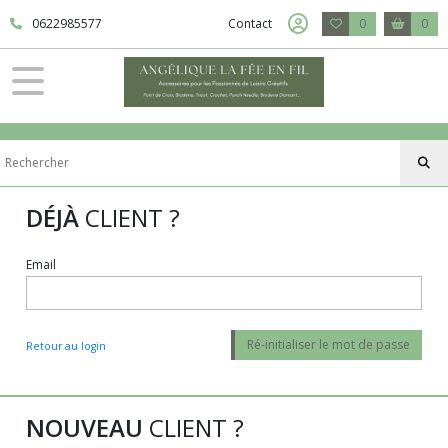
0622985577
Contact
0
0
DÉJÀ
CLIENT ?
Email
Ré-initialiser le mot de passe
Retour au login
NOUVEAU
CLIENT ?