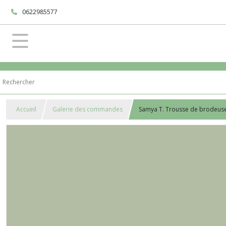
0622985577
Accueil
Galerie des commandes
Samya T. Trousse de brodeus