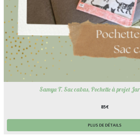
Samya T. Sac cabas, Pochette à projet Jard
85
€
PLUS DE DÉTAILS