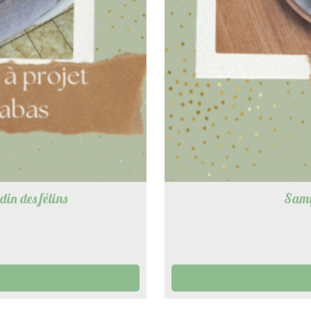
in des félins
Samy