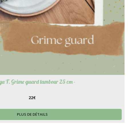
a T. Grime guard tambour 25 cm -
22
€
PLUS DE DÉTAILS