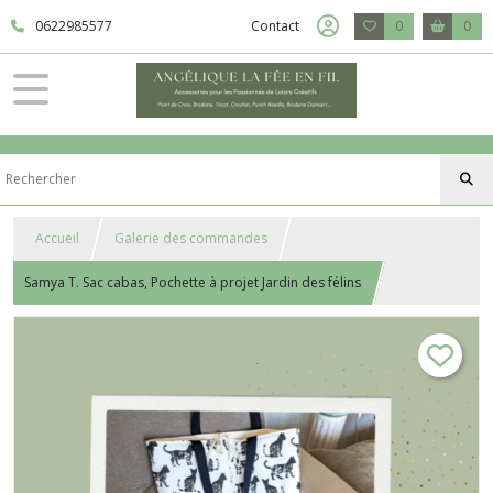
0622985577
Contact
0
0
Accueil
Galerie des commandes
Samya T. Sac cabas, Pochette à projet Jardin des félins