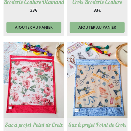
Broderie Couture Diamand
Croix Broderie Couture
Painting Punch Needle -
Diamand Painting Punch
33
€
33
€
Garance
Needle - Chamallo
AJOUTER AU PANIER
AJOUTER AU PANIER
Sac à projet Point de Croix
Sac à projet Point de Croix