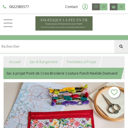
0622985577
Contact
0
0
Accueil
Sac & Rangement
Pochettes à Projet
Sac à projet Point de Croix Broderie Couture Punch Neelde Diamand
Painting - Alice rouge