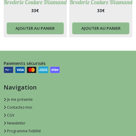
Broderie Couture Diamand
Broderie Couture Diamand
Painting Punch Needle -
Painting Punch Needle -
33
€
33
€
Sofia
Mains et merveilles
AJOUTER AU PANIER
AJOUTER AU PANIER
Paiements sécurisés
Navigation
Je me présente
Contactez-moi
CGV
Newsletter
Programme Fidélité