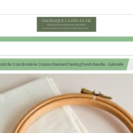
Point de Croix Broderie Couture Diamant Painting Punch Needle - Gabrielle