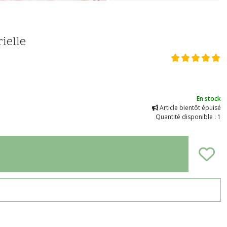
ielle
En stock
Article bientôt épuisé
Quantité disponible : 1