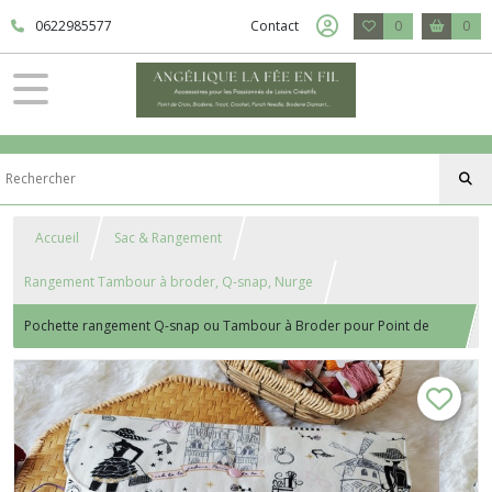
0622985577
Contact
0
0
Accueil
Sac & Rangement
Rangement Tambour à broder, Q-snap, Nurge
Pochette rangement Q-snap ou Tambour à Broder pour Point de
Croix, Broderie, Punch Needle. Différentes tailles. Gabrielle