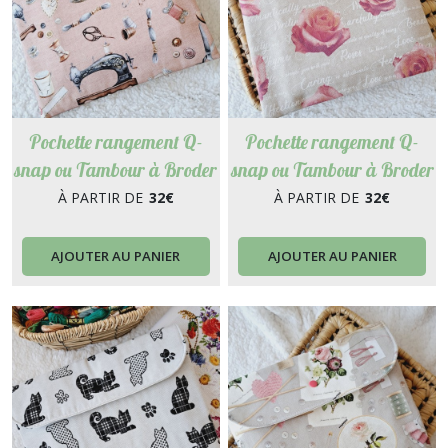
Pochette rangement Q-
Pochette rangement Q-
snap ou Tambour à Broder
snap ou Tambour à Broder
pour Point de Croix,
pour Point de Croix,
À PARTIR DE
32
€
À PARTIR DE
32
€
Broderie, Punch Needle.
Broderie, Punch Needle.
Différentes tailles. Mélina
Différentes tailles.
AJOUTER AU PANIER
AJOUTER AU PANIER
Romance