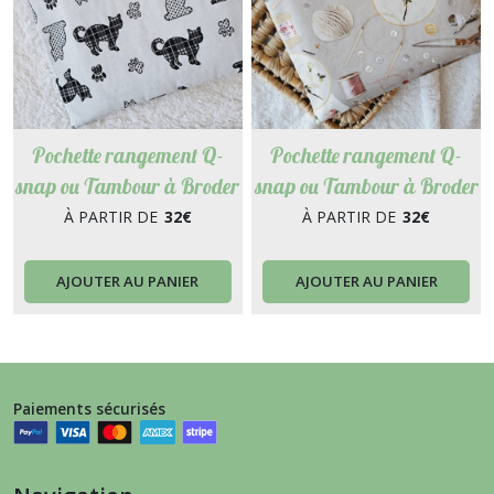
Pochette rangement Q-
Pochette rangement Q-
snap ou Tambour à Broder
snap ou Tambour à Broder
pour Point de croix,
pour Point de Croix,
À PARTIR DE
32
€
À PARTIR DE
32
€
Broderie, Punch Needle.
Broderie, Punch Needle.
Différentes tailles. Mistigri
Différentes tailles. Camille
AJOUTER AU PANIER
AJOUTER AU PANIER
Paiements sécurisés